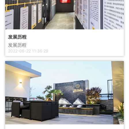
发展历程
发展历程
2022-06-22 11:36:29