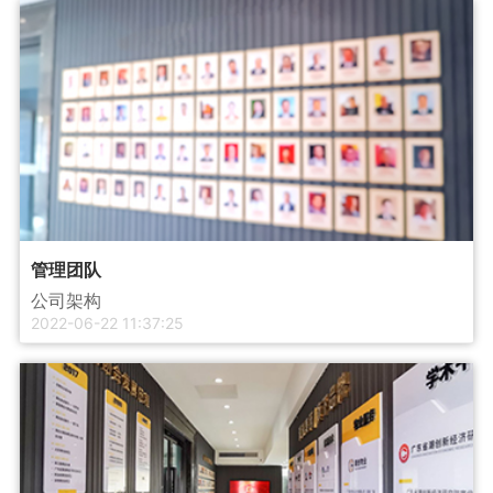
管理团队
公司架构
2022-06-22 11:37:25